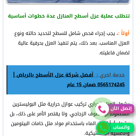
تتطلب عملية عزل أسطح المنازل عدة خطوات أساسية
أولاً :
، يجب إجراء فحص شامل للسطح لتحديد حالته ونوع
العزل المناسب. بعد ذلك، يتم تنفيذ العزل بحرفية عالية
لضمان فاعليته.
خدمة اخري :
أفضل شركة عزل الأسطح بالرياض ‏|
0565174245 ضمان 15 عام
يشمل العزل الحراري تركيب عوازل حرارية مثل البوليسترين
إتصل الآن
إتصل الآن
المضغوط أو الصوف الزجاجي. ولا يقتصر الأمر على ذلك، بل
يشمل أيضًا عزل الماء باستخدام مواد مثل خامات البيتومين
واتساب
واتساب
والأغشية البلاستيكية.