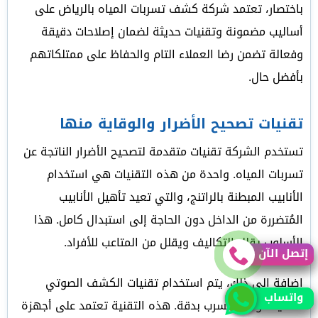
باختصار، تعتمد شركة كشف تسربات المياه بالرياض على
أساليب مضمونة وتقنيات حديثة لضمان إصلاحات دقيقة
وفعالة تضمن رضا العملاء التام والحفاظ على ممتلكاتهم
بأفضل حال.
تقنيات تصحيح الأضرار والوقاية منها
تستخدم الشركة تقنيات متقدمة لتصحيح الأضرار الناتجة عن
تسربات المياه. واحدة من هذه التقنيات هي استخدام
الأنابيب المبطنة بالراتنج، والتي تعيد تأهيل الأنابيب
المُتضررة من الداخل دون الحاجة إلى استبدال كامل. هذا
الأسلوب يقلل التكاليف ويقلل من المتاعب للأفراد.
إتصل الآن
إتصل الآن
إضافة إلى ذلك، يتم استخدام تقنيات الكشف الصوتي
واتساب
واتساب
لتحديد موقع التسرب بدقة. هذه التقنية تعتمد على أجهزة