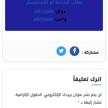
لطلب الخدمة أو للإستفسار
جوال:
565174245
واتس:
565174245
مشاركة :
فيسبوك
تويتر
اترك تعليقاً
لن يتم نشر عنوان بريدك الإلكتروني.
الحقول الإلزامية
مشار إليها بـ
*