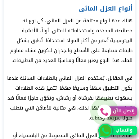
أنواع العزل المائي
هناك عدة أنواع مختلفة من العزل المائي، كل نوع له
خصائصه المحددة واستخداماته المثلى. أولاً، الأغشية
البيتومينية تُعتبر من أكثر المواد استخدامًا. تُطبق بشكل
طبقات متتابعة على الأسطح والجدران لتكوين غشاء مقاوم
للماء. هذا النوع يعتبر فعالًا ومناسبًا للعديد من التطبيقات.
في المقابل، يُستخدم العزل المائي بالطلاءات السائلة عندما
يكون التطبيق سهلاً وسريعًا مهمًا. تتميز هذه الطلاءات
بسهولة تطبيقها بفرشاة أو رشاش، وتكوّن حاجزًا فعالًا ضد
الماء بمجرد جفافها. لذلك، هي مثالية للأماكن التي تتطلب
إتصل الآن
إتصل الآن
حلولاً سريعة وفعالة.
واتساب
واتساب
هناك أيضًا ألواح العزل المائي المصنوعة من البلاستيك أو