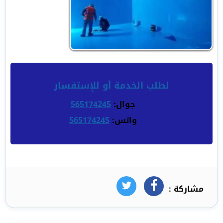
لطلب الخدمة أو للإستفسار
جوال:
565174245
واتس:
565174245
مشاركة :
فيسبوك
تويتر